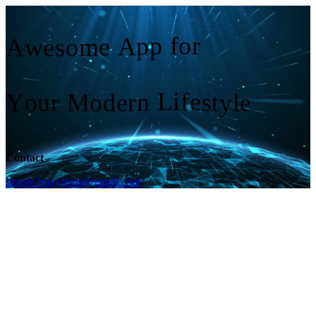
o
r
f
p
p
A
e
A
m
w
o
e
s
L
i
f
e
Y
M
n
s
o
o
l
e
r
u
d
y
r
e
t
Contact
simple2easy.team@gmail.com